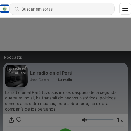
Podcasts
La radio en el Perú
Jose Calsin
|
1 - La radio
La radio en el Perú tuvo sus inicios después de la segunda
guerra mundial, ha transmitido hechos históricos, políticos,
comerciales entre muchos, pero sobre todo, ha sido la
compañía de los peruanos.
1
x
Volumen