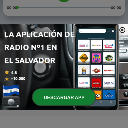
00:00
00:00
Episodios
-
77
'A todos nos volvieron locos, esperando por un
sueño roto'
21 ene. 2022
-
76
‘Voy a amarte desde adentro, porque afuera suena
el viento’
14 ene. 2022
-
75
Lo más duro del rock cubano
17 dic. 2021
DESCARGAR APP