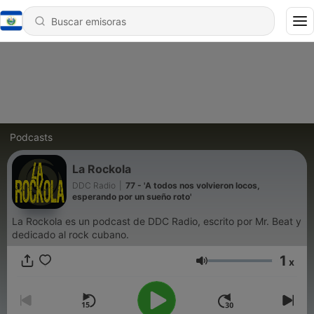
Podcasts
La Rockola
DDC Radio
|
77 - 'A todos nos volvieron locos,
esperando por un sueño roto'
La Rockola es un podcast de DDC Radio, escrito por Mr. Beat y
dedicado al rock cubano.
1
x
Volumen