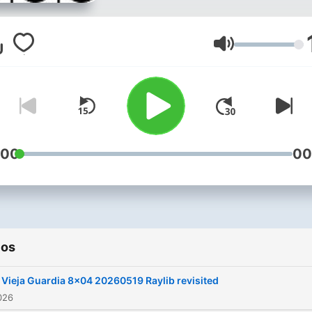
sistemas, en el que partici
Manuel Padrón, Sergio
Martínez y Manel Vilar.
Volumen
Ocasionalmente también
participan Javier
Lourehttps://www.youtube
Marta Álvarez, Francisco T
Carlos Fernández... Puedes
:00
00
contactar con nosotros en 
buzón de correo electróni
laviejaguardia@protonmail
o por Twitter en
ios
@viejaguardia74 . Las
opiniones vertidas en este
 Vieja Guardia 8x04 20260519 Raylib revisited
programa son de exclusiva
2026