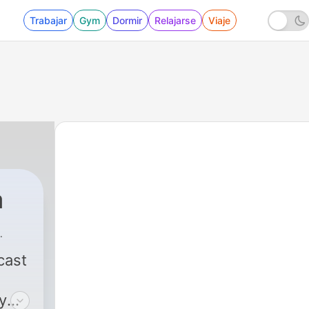
Trabajar
Gym
Dormir
Relajarse
Viaje
a
cast
y