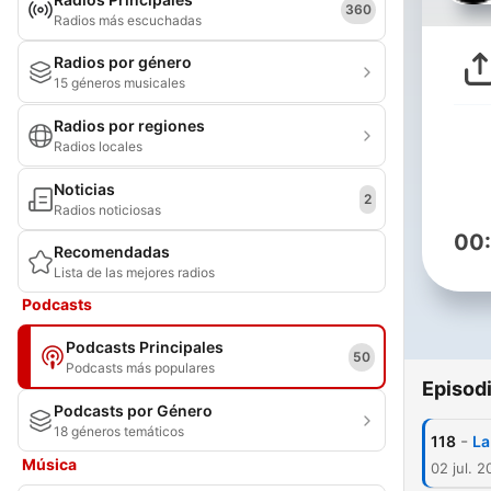
360
Radios más escuchadas
Radios por género
15 géneros musicales
Radios por regiones
Radios locales
Noticias
2
Radios noticiosas
00
Recomendadas
Lista de las mejores radios
Podcasts
Podcasts Principales
50
Podcasts más populares
Episod
Podcasts por Género
18 géneros temáticos
-
118
La
Música
02 jul. 