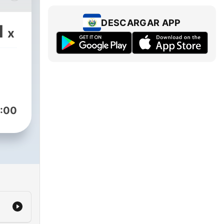
pan
DESCARGAR APP
1
x
.com/@narcisound1970rio,
sao,
:00
el
co
.com