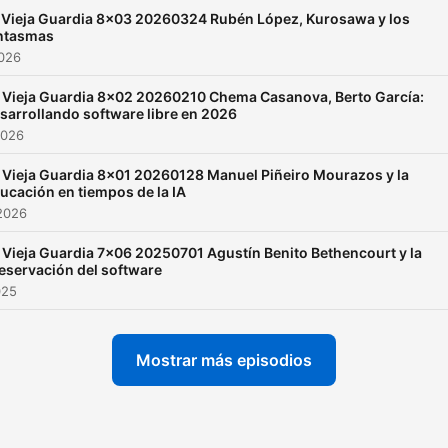
responsabilidad de quienes
 Vieja Guardia 8x03 20260324 Rubén López, Kurosawa y los
emiten y no representan,
ntasmas
necesariamente, el
2026
pensamiento de La Vieja
 Vieja Guardia 8x02 20260210 Chema Casanova, Berto García:
sarrollando software libre en 2026
Guardia o de las empresas
2026
las que pertenezcan los
colaboradores. La canción que
 Vieja Guardia 8x01 20260128 Manuel Piñeiro Mourazos y la
ucación en tiempos de la IA
acompaña al principio y al f
2026
en las primeras temporada
 Vieja Guardia 7x06 20250701 Agustín Benito Bethencourt y la
«Artificial Joy» de The Eas
eservación del software
Ellises, distribuída bajo lic
025
CC by-nc-sa/4.0
https://freemusicarchive.
Mostrar más episodios
A partir del episodio 5x07
(20230406) el tema de
entrada es «Naddando» y el