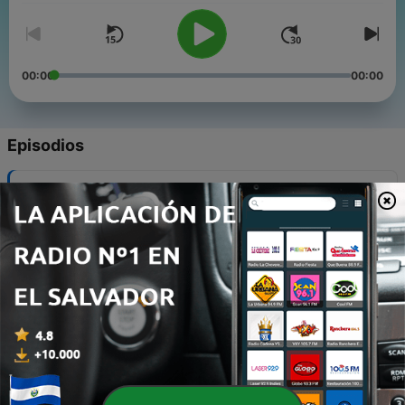
00:00
00:00
Episodios
-
71
70. Cerquita de Jesús
21 mayo 2022
-
70
69. Dios nunca falla
26 mar. 2022
-
69
68. Comenzar y recomenzar: La vida interior
12 mar. 2022
-
68
67. Comenzar y recomenzar: la vida ordinaria
26 feb. 2022