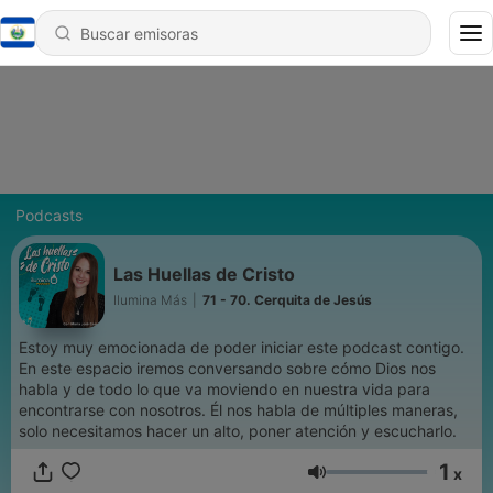
Podcasts
Las Huellas de Cristo
Ilumina Más
|
71 - 70. Cerquita de Jesús
Estoy muy emocionada de poder iniciar este podcast contigo.
En este espacio iremos conversando sobre cómo Dios nos
habla y de todo lo que va moviendo en nuestra vida para
encontrarse con nosotros. Él nos habla de múltiples maneras,
solo necesitamos hacer un alto, poner atención y escucharlo.
1
x
Volumen