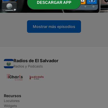
DESCARGAR APP
-
67
66. Comenzar y recomenzar: la oración
12 feb. 2022
Mostrar más episodios
Radios de El Salvador
Radios y Podcasts
Recursos
Locutores
Widgets