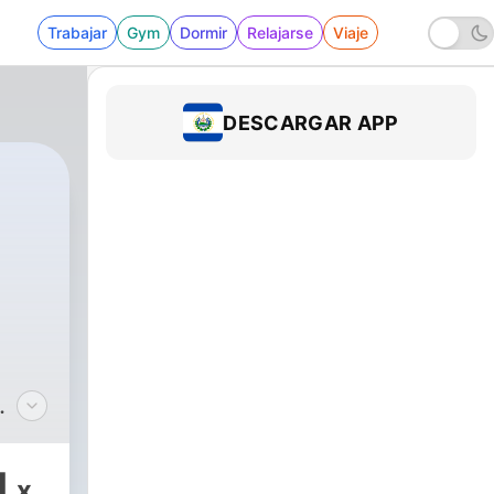
Trabajar
Gym
Dormir
Relajarse
Viaje
DESCARGAR APP
0 - La Transfiguración del Señor: la luz que t
1
x