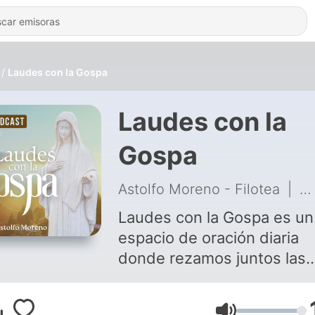
Laudes con la Gospa
Laudes con la
Gospa
Astolfo Moreno - Filotea
|
62
Laudes con la Gospa es un
espacio de oración diaria
donde rezamos juntos las
Laudes, uniéndonos a la
Liturgia de las Horas de la