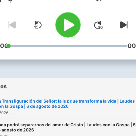
Volumen
Iglesia. Desde hace más d
año acompañamos a miles
personas a comenzar cada
en la presencia de Dios,
iluminados también por los
mensajes de la Reina de la
:00
00
Paz. Si este apostolado ha
de bendición para ti, pued
apoyar su sostenimiento aq
https://vaki.co/es/vaki/yo-
ios
las-laudes-con-la-gospa ¡Dios
los bendiga! 🙏🏻✨
a Transfiguración del Señor: la luz que transforma la vida | Laudes
on la Gospa | 6 de agosto de 2026
 2026
da podrá separarnos del amor de Cristo | Laudes con la Gospa | 5
 agosto de 2026