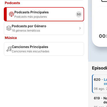
Podcasts
Podcasts Principales
50
Podcasts más populares
Podcasts por Género
18 géneros temáticos
00
Música
Canciones Principales
Canciones más escuchadas
Episod
-
620
L
c
06 ago.
-
619
Na
de