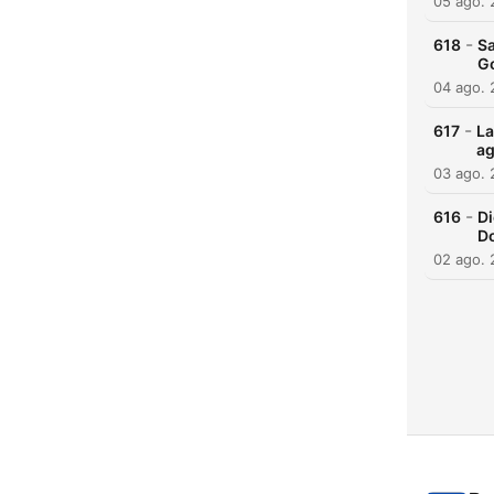
05 ago.
-
618
Sa
Go
04 ago.
-
617
La
ag
03 ago.
-
616
Di
Do
02 ago.