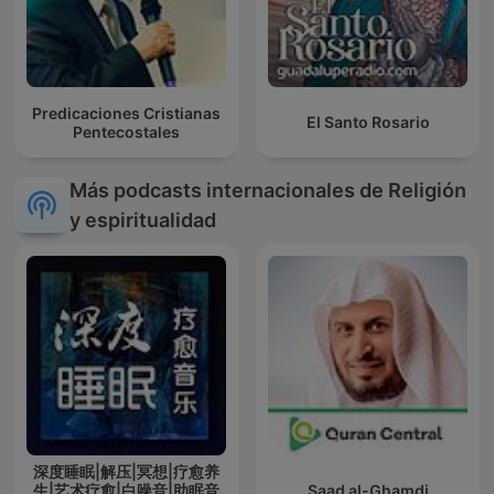
Predicaciones Cristianas
El Santo Rosario
Pentecostales
Más podcasts internacionales de Religión
y espiritualidad
深度睡眠|解压|冥想|疗愈养
生|艺术疗愈|白噪音|助眠音
Saad al-Ghamdi