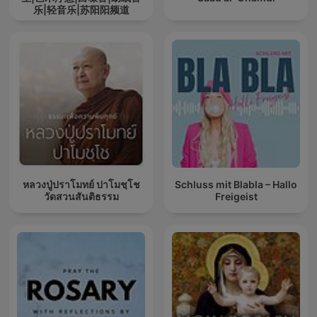
乐|轻音乐|苏阳阳频道
หลวงปู่ปราโมทย์ ปาโมชฺโช
Schluss mit Blabla – Hallo
วัดสวนสันติธรรม
Freigeist