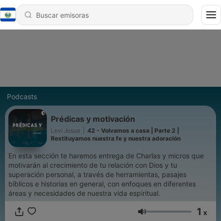
Podcasts
Prédicas y motivación
Levi Josue
|
42 - Volvamos a casa | Parte 2 |
Restituyamos nuestra fe y nuestra adoración
En esta sección te haremos entrega de Charlas y micros que
motivarán al crecimiento de tu relación con Dios y tu
superación personal, a través de herramientas, pasajes
bíblicos e historias en general, con enfoques en diferentes
áreas y necesidades de nuestra vida espiritual.
1
x
Volumen