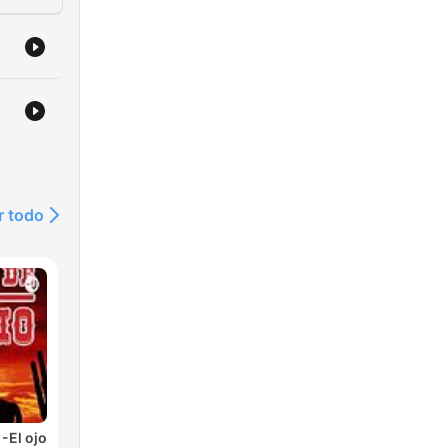
r todo
-El ojo