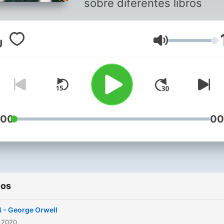
sobre diferentes libros
Volumen
:00
00
ios
 - George Orwell
 2020