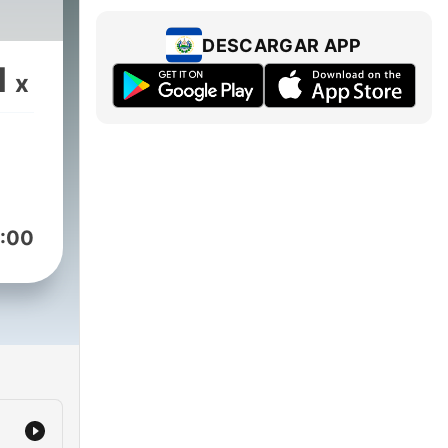
DESCARGAR APP
1
x
:00