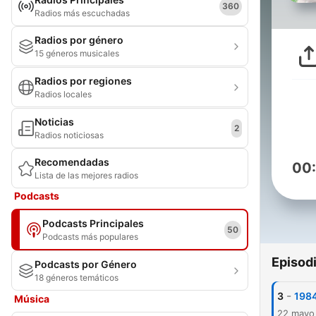
360
Radios más escuchadas
Radios por género
15 géneros musicales
Radios por regiones
Radios locales
Noticias
2
Radios noticiosas
Recomendadas
00
Lista de las mejores radios
Podcasts
Podcasts Principales
50
Podcasts más populares
Episod
Podcasts por Género
18 géneros temáticos
-
3
1984
Música
22 mayo