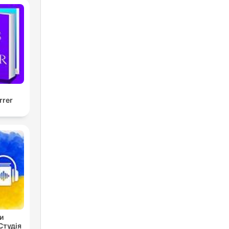
rrer
и
Студія