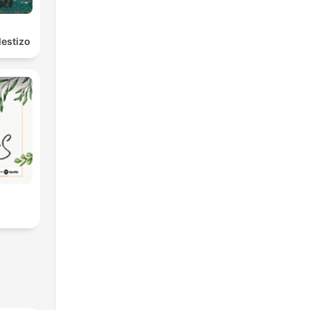
l
estizo