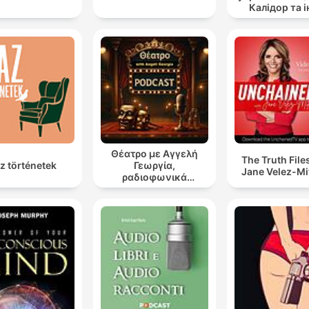
Калідор та і
Θέατρο με Αγγελή
The Truth File
z történetek
Γεωργία,
Jane Velez-Mi
ραδιοφωνικά
θεατρικά έργα