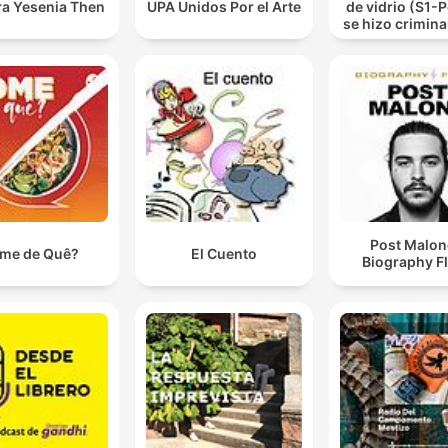
ra Yesenia Then
UPA Unidos Por el Arte
de vidrio (S1-
se hizo criminal
de vidrio.
Post Malon
me de Quê?
El Cuento
Biography F