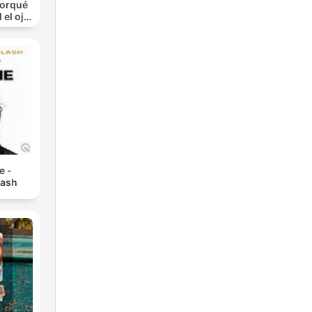
Porqué
 el ojo
)
e -
lash