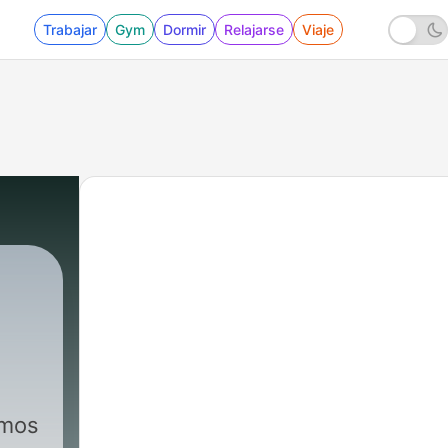
Trabajar
Gym
Dormir
Relajarse
Viaje
emos