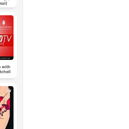
нші)
s with
tchell