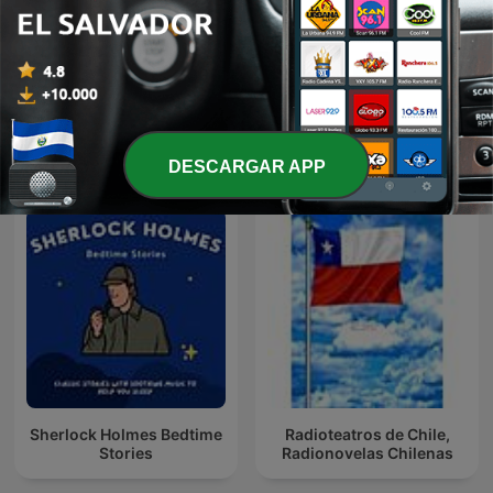
Desde el Librero
La Respuesta Imprevista
Más podcasts internacionales de Arte
DESCARGAR APP
Sherlock Holmes Bedtime
Radioteatros de Chile,
Stories
Radionovelas Chilenas