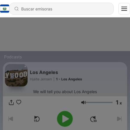
Podcasts
Los Angeles
Hjalte Jensen
|
1 - Los Angeles
We will tell you about Los Angeles
1
x
Volumen