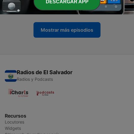
-
DESCARGAR APP
4
Techno Label Night #004 =&gt; White Line Music
03 mayo 2023
Mostrar más episodios
Radios de El Salvador
Radios y Podcasts
Recursos
Locutores
Widgets