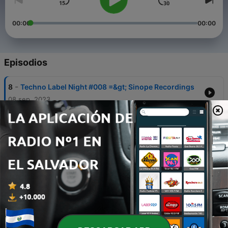
00:00
00:00
Episodios
-
8
Techno Label Night #008 =&gt; Sinope Recordings
08 sep. 2023
-
7
Techno Label Night #007 =&gt; Klangtrauma
Records
06 ago. 2023
-
6
Techno Label Night #006 =&gt; Note Recordings
06 jul. 2023
-
5
Techno Label Night #005 =&gt; Dark Distorted
Signals
07 jun. 2023