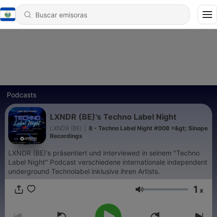
Podcasts
LXNDR (BE)'s Techno Label Night
LXNDR (BE)
|
8 - Techno Label Night #008 =&gt; Sinope
Recordings
LXNDR (BE)'s präsentiert und interviewed in seinem "Techno
Label Night" Podcast verschiedene internationale independent
underground Technolabel inklusive ihren Artists.
1
x
Volumen