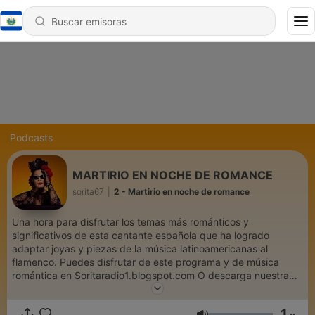
Podcasts
MARTIRIO EN NOCHE DE ROMANCE
sorita67
|
2 - Martirio en noche de romance
Una hora para disfrutar los temas más románticos y
significativos de esta cantante española que ha logrado
adaptar joyas y piezas de la música latinoamericanas al
flamenco. Puedes disfrutar de este programa y de música
romántica en Soritaradio1.blogspot.com O descarga nuestra
aplicación Soritaradio Somos SoritaRadio La radio que es para
tì The radio That is for you
1