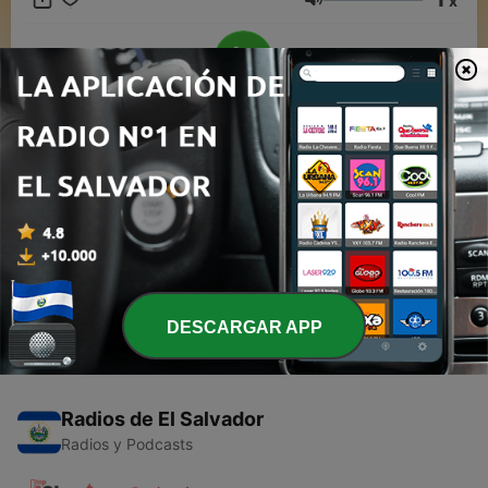
x
Volumen
00:00
00:00
Episodios
-
2
Martirio en noche de romance
10 abr. 2018
DESCARGAR APP
Radios de El Salvador
Radios y Podcasts