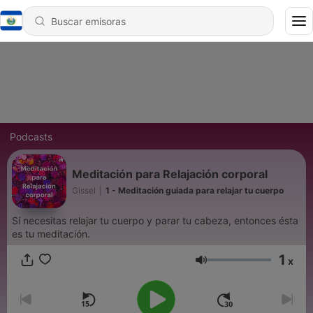
Podcasts
Meditación para Relajación corporal
Gissel
|
1 - Meditación guiada para relajar tu cuerpo
Sí necesitas relajar tu cuerpo y parar tu cabeza, entonces ésta
es tu meditación.
1
x
Volumen