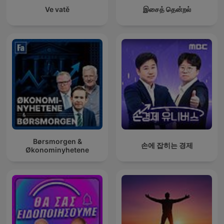
Ve vatě
இசைத் தென்றல்
Børsmorgen &
손에 잡히는 경제
Økonominyhetene