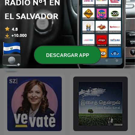
Conversas do Casal by
Seminario Fenix | Brian
Que Rico Casal
Tracy
DESCARGAR APP
Más podcasts internacionales de Finanzas