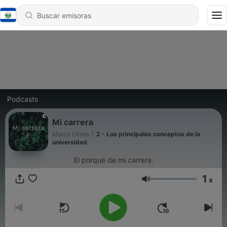
Podcasts
Mi carrera
Marco Ulises
|
2 - Los principales conceptos de la
universidad
El porqué de mi carrera.
1
x
Volumen