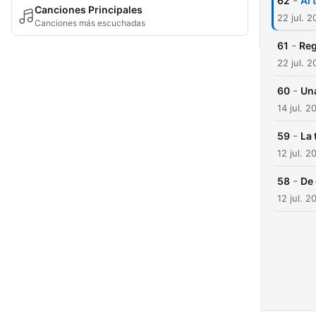
-
62
Al 
Canciones Principales
22 jul. 2
Canciones más escuchadas
-
61
Reg
22 jul. 2
-
60
Una
14 jul. 2
-
59
La 
12 jul. 2
-
58
De
12 jul. 2