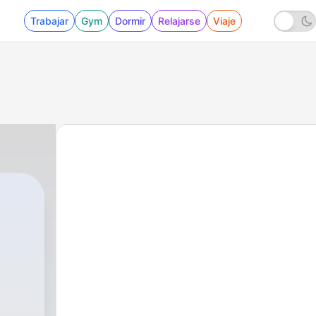
Trabajar
Gym
Dormir
Relajarse
Viaje
|
62 - Al tener un encuentro con Dios som