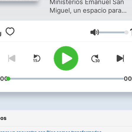
Ministerios Emanuel San
Miguel, un espacio para
compartir la esperanza y el
perdón de nuestro Dios.
Volumen
:00
00
ios