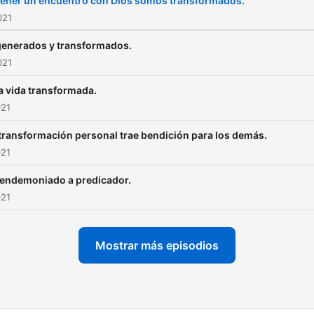
tener un encuentro con Dios somos transformados.
021
enerados y transformados.
021
 vida transformada.
021
transformación personal trae bendición para los demás.
021
 endemoniado a predicador.
021
Mostrar más episodios