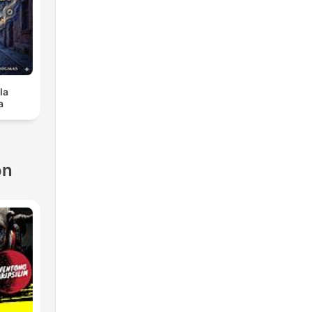
la
a
ón