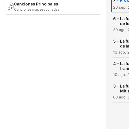
-
7
Próx
Canciones Principales
26 sep.
Canciones más escuchadas
-
6
La f
de l
30 ago.
-
5
La f
de l
13 ago. 
-
4
La f
tran
10 ago. 
-
3
La f
Mitl
03 ago.