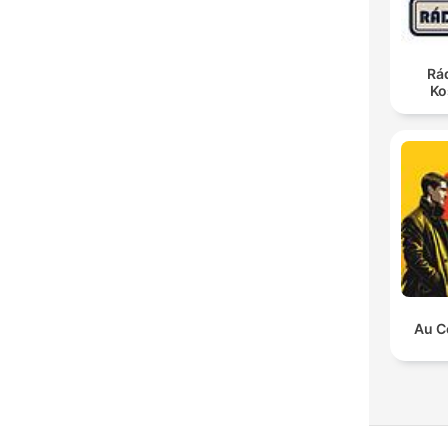
Rá
Ko
Au C