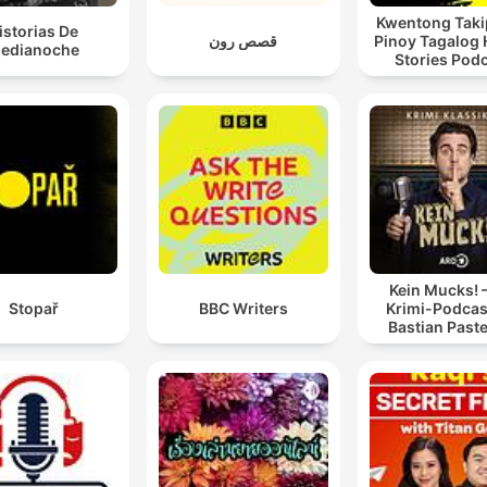
Kwentong Taki
istorias De
قصص رون
Pinoy Tagalog 
edianoche
Stories Pod
Kein Mucks! 
Stopař
BBC Writers
Krimi-Podcas
Bastian Past