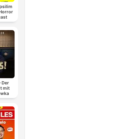
psilim
Horror
cast
– Der
t mit
ewka