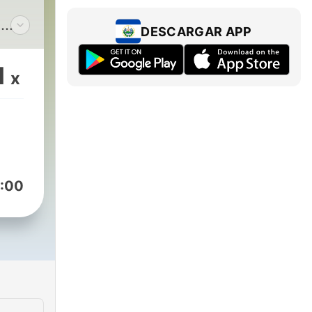
a
DESCARGAR APP
s.
do
1
x
os
n,
ón
:00
o
umbo