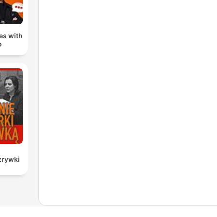
les with
o
zrywki