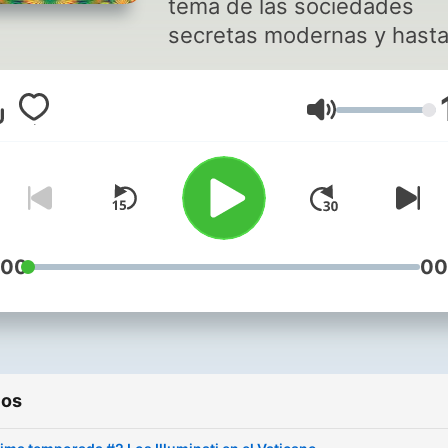
tema de las sociedades
secretas modernas y hast
dónde llegan sus tentáculo
Aunque a primera vista to
Volumen
parece perdido, no es así.
Cada día hay más voces
disidentes, no sólo entre l
periodistas de investigació
sino también en la profesi
médica. Incluso entre la clase
:00
00
política, siempre destacan
héroes que se atrevan a n
estar de acuerdo con el r
que toman sus partidos.
ios