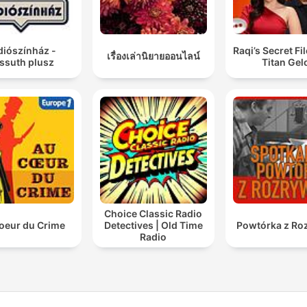
diószínház -
Raqi’s Secret Fi
เรื่องเล่านิยายออนไลน์
ssuth plusz
Titan Gel
Choice Classic Radio
oeur du Crime
Detectives | Old Time
Powtórka z Ro
Radio