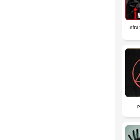
Infr
P