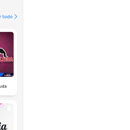
r todo
luda