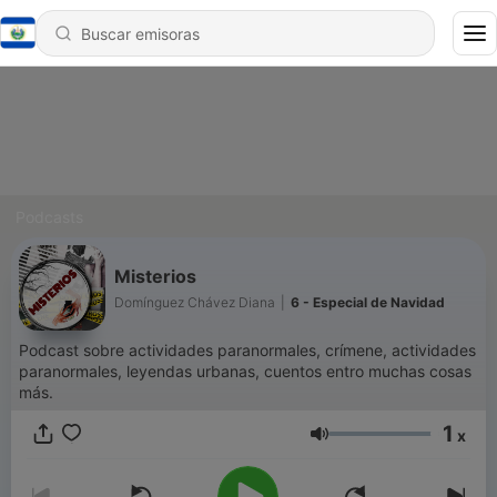
Podcasts
Misterios
Domínguez Chávez Diana
|
6 - Especial de Navidad
Podcast sobre actividades paranormales, crímene, actividades
paranormales, leyendas urbanas, cuentos entro muchas cosas
más.
1
x
Volumen