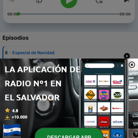
00:00
00:00
Episodios
-
6
Especial de Navidad
12 dic. 2020
-
5
La Planchada.
18 nov. 2020
-
4
¿Asesino nace o se hace?, Hablamos sobre la
historia de Mary Bell
10 nov. 2020
-
3
Experiencias paranormales
03 nov. 2020
-
2
Historias Escalofriantes
DESCARGAR APP