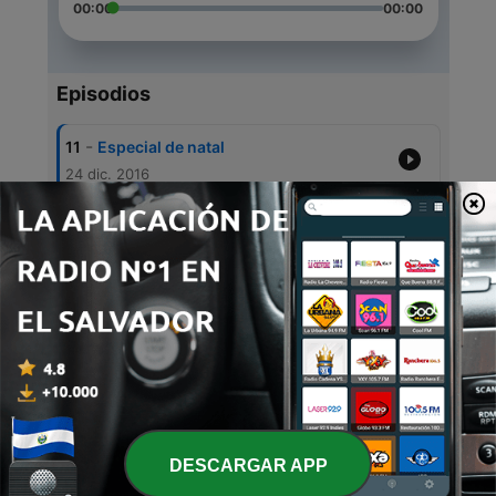
00:00
00:00
Episodios
-
11
Especial de natal
24 dic. 2016
-
10
Especial TIAGO IORC
23 dic. 2016
-
9
Mix Musica
21 oct. 2016
-
8
Mix Musica de ano novo
31 dic. 2015
-
7
mix musica
23 oct. 2015
DESCARGAR APP