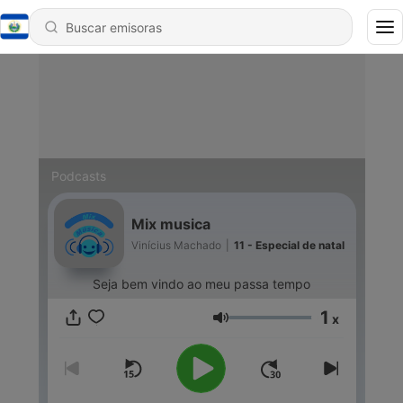
Podcasts
Mix musica
Vinícius Machado
|
11 - Especial de natal
Seja bem vindo ao meu passa tempo
1
x
Volumen