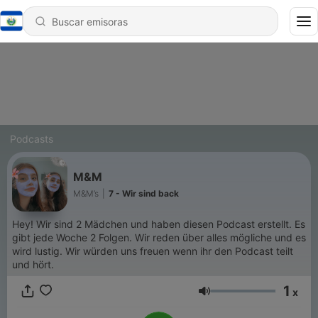
Podcasts
M&M
M&M’s
|
7 - Wir sind back
Hey! Wir sind 2 Mädchen und haben diesen Podcast erstellt. Es
gibt jede Woche 2 Folgen. Wir reden über alles mögliche und es
wird lustig. Wir würden uns freuen wenn ihr den Podcast teilt
und hört.
1
x
Volumen