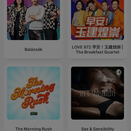
LOVE 972 早安！玉建煌崇 |
Balázsék
The Breakfast Quartet
The Morning Rush
Sex & Sensibility