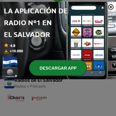
00:00
00:00
Episodios
-
1
Revenons à l'essentiel
19 abr. 2021
DESCARGAR APP
Radios de El Salvador
Radios y Podcasts