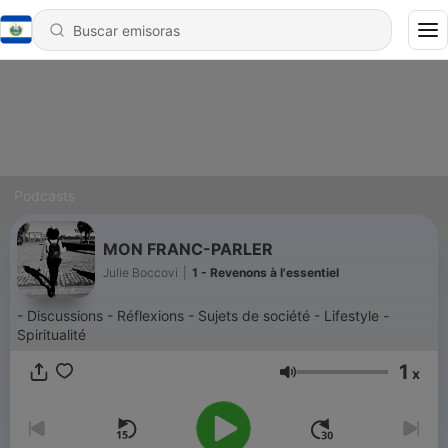
Podcasts
MON FRANC-PARLER
Julie Boccovi
|
1 - Revenons à l'essentiel
- Discussions - Réflexions - Sujets de société - Lifestyle -
Spiritualité
1
x
Volumen