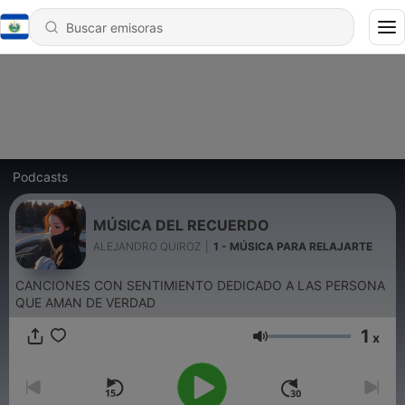
Podcasts
MÚSICA DEL RECUERDO
ALEJANDRO QUIROZ
|
1 - MÚSICA PARA RELAJARTE
CANCIONES CON SENTIMIENTO DEDICADO A LAS PERSONA
QUE AMAN DE VERDAD
1
x
Volumen