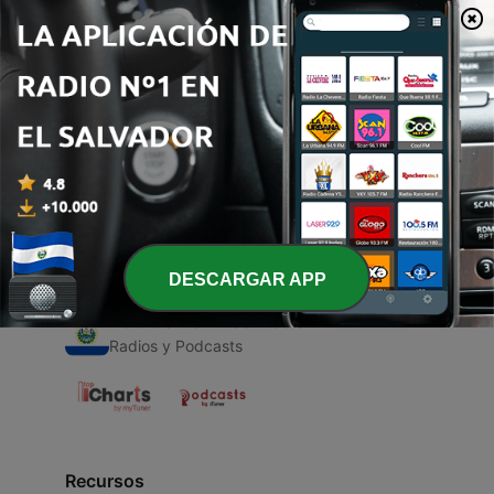
00:00
00:00
Episodios
-
1
Música
21 jun. 2021
DESCARGAR APP
Radios de El Salvador
Radios y Podcasts
Recursos