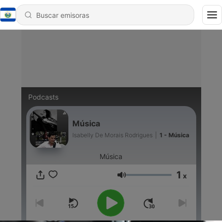
Podcasts
Música
Isabelly De Morais Rodrigues
|
1 - Música
Música
1
x
Volumen