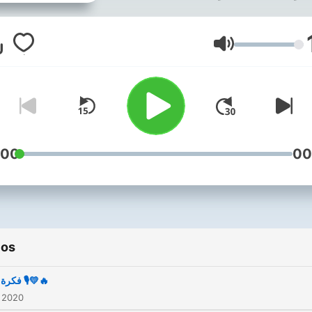
سودانية مبدعة 🇸🇩💛😊
Volumen
:00
00
ios
فكرة مزاج 🎙💛🔥
 2020