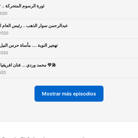
pixar .. ثورة الرسوم المتحركة
2020
عبدالرحمن سوار الذهب .. رئيس العام ا
2020
⛵💛 تهجير النوبة .... مأساة حرس النيل
2020
محمد وردي ... فنان افريقيا الاول 💛🎤
2020
Mostrar más episodios