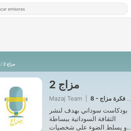
مزاج 2
مزاج 2
Mazaj Team
|
8 - فكرة مزاج 🎙💛🔥
بودكاست سوداني بهدف لنشر
الثقافة السوداتية ببساطة
و يسلط الضوء على شخصيات