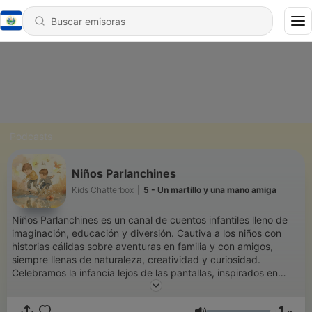
Podcasts
Niños Parlanchines
Kids Chatterbox
|
5 - Un martillo y una mano amiga
Niños Parlanchines es un canal de cuentos infantiles lleno de
imaginación, educación y diversión. Cautiva a los niños con
historias cálidas sobre aventuras en familia y con amigos,
siempre llenas de naturaleza, creatividad y curiosidad.
Celebramos la infancia lejos de las pantallas, inspirados en
experiencias reales y en la imaginación. Niños Parlanchines:
donde los pequeños exploradores sueñan en grande.
1