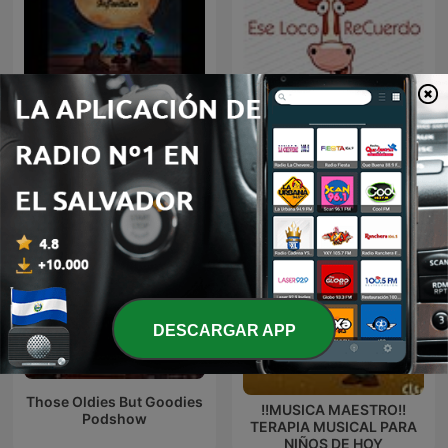
Cuentos y Relatos
Ese Loco ReCuerdo
Infantiles - Aquí te cuento
DESCARGAR APP
Those Oldies But Goodies
!!MUSICA MAESTRO!!
Podshow
TERAPIA MUSICAL PARA
NIÑOS DE HOY