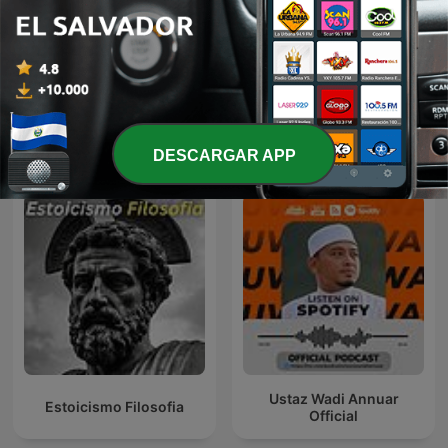
Rayana laye
You Should Know
Más podcasts internacionales de
DESCARGAR APP
Educación
Ustaz Wadi Annuar
Estoicismo Filosofia
Official