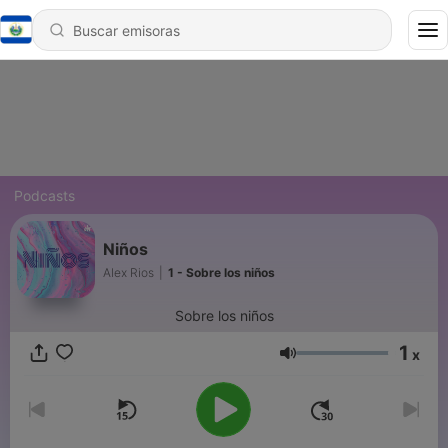
Podcasts
Niños
Alex Rios
|
1 - Sobre los niños
Sobre los niños
1
x
Volumen