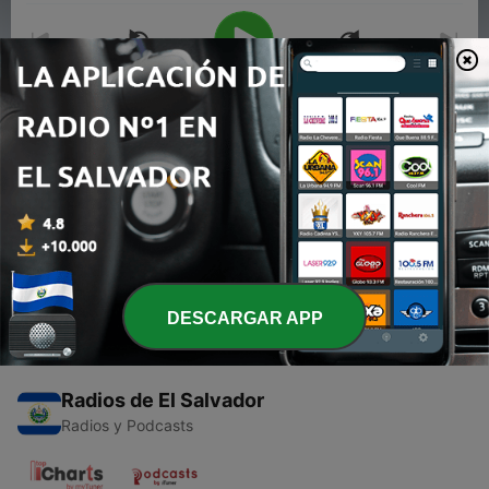
00:00
00:00
Episodios
-
1
Gilberto Santa Rosa en Noche de Romance
12 ago. 2016
DESCARGAR APP
Radios de El Salvador
Radios y Podcasts