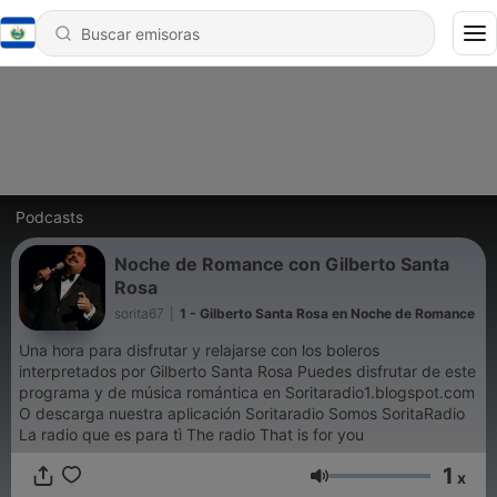
Podcasts
Noche de Romance con Gilberto Santa
Rosa
sorita67
|
1 - Gilberto Santa Rosa en Noche de Romance
Una hora para disfrutar y relajarse con los boleros
interpretados por Gilberto Santa Rosa Puedes disfrutar de este
programa y de música romántica en Soritaradio1.blogspot.com
O descarga nuestra aplicación Soritaradio Somos SoritaRadio
La radio que es para tì The radio That is for you
1
x
Volumen