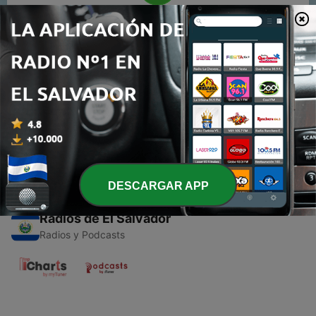
00:00
00:00
Episodios
-
1
¡ O nadas, o nadas!
01 mar. 2020
DESCARGAR APP
Radios de El Salvador
Radios y Podcasts