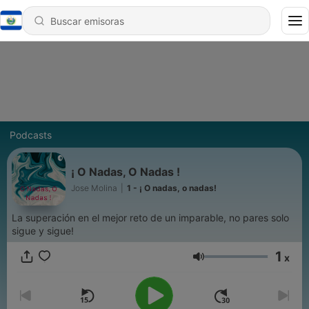
Podcasts
¡ O Nadas, O Nadas !
Jose Molina
|
1 - ¡ O nadas, o nadas!
La superación en el mejor reto de un imparable, no pares solo
sigue y sigue!
1
x
Volumen