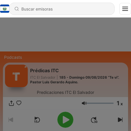
Podcasts
Prédicas ITC
ITC El Salvador
|
185 - Domingo 09/08/2026 “Te vi”.
Pastor Luis Gerardo Aquino.
Predicaciones ITC El Salvador
1
x
Volumen