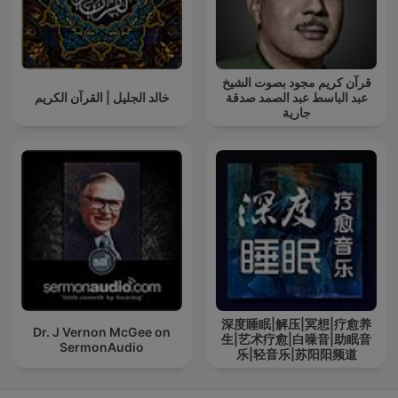
قرآن كريم مجود بصوت الشيخ
عبد الباسط عبد الصمد صدقة
خالد الجليل | القرآن الكريم
جارية
深度睡眠|解压|冥想|疗愈养
Dr. J Vernon McGee on
生|艺术疗愈|白噪音|助眠音
SermonAudio
乐|轻音乐|苏阳阳频道