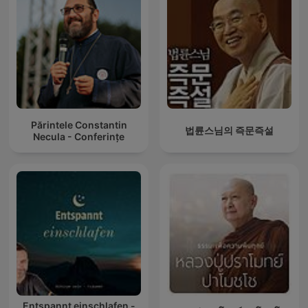
Părintele Constantin
법륜스님의 즉문즉설
Necula - Conferințe
Entspannt einschlafen -