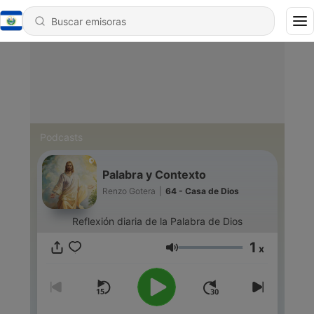
Podcasts
Palabra y Contexto
Renzo Gotera
|
64 - Casa de Dios
Reflexión diaria de la Palabra de Dios
1
x
Volumen