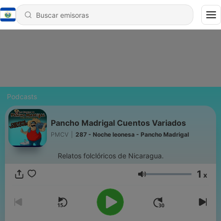
Podcasts
Pancho Madrigal Cuentos Variados
PMCV
|
287 - Noche leonesa - Pancho Madrigal
Relatos folclóricos de Nicaragua.
1
x
Volumen