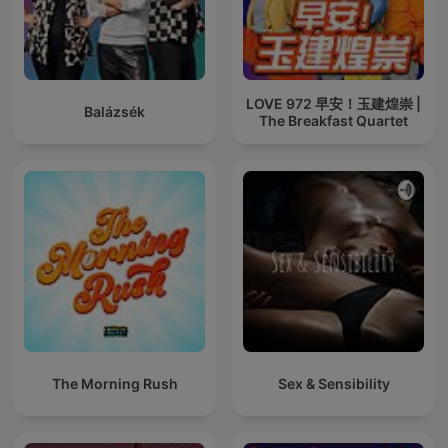
LOVE 972 早安！玉建煌崇 |
Balázsék
The Breakfast Quartet
The Morning Rush
Sex & Sensibility