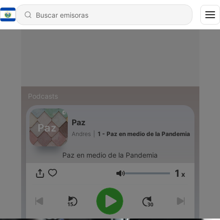
Podcasts
Paz
Andres
|
1 - Paz en medio de la Pandemia
Paz en medio de la Pandemia
1
x
Volumen