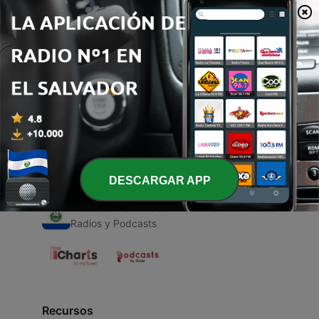
00:00
00:00
Episodios
-
1
Paz en medio de la Pandemia
27 abr. 2020
DESCARGAR APP
Radios de El Salvador
Radios y Podcasts
Recursos