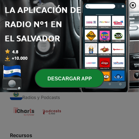
00:00
00:00
Episodios
-
1
Paz
01 dic. 2020
DESCARGAR APP
Radios de El Salvador
Radios y Podcasts
Recursos