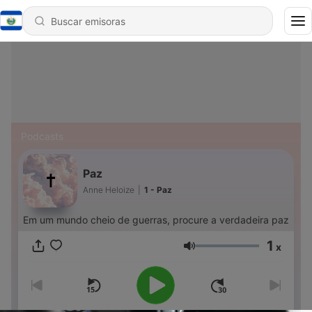
Podcasts
Paz
Anne Heloize
|
1 - Paz
Em um mundo cheio de guerras, procure a verdadeira paz
1
x
Volumen