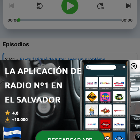
00:00
00:00
Episodios
-
2741
Es-tu fatigué de lutter avec un problème
20 feb. 2025
-
2740
Endurer un criminel?
19 feb. 2025
-
2739
En moi est le Prince de Paix
18 feb. 2025
-
2738
Écoute ton arbitre
17 feb. 2025
-
2737
Domine dans cette vie