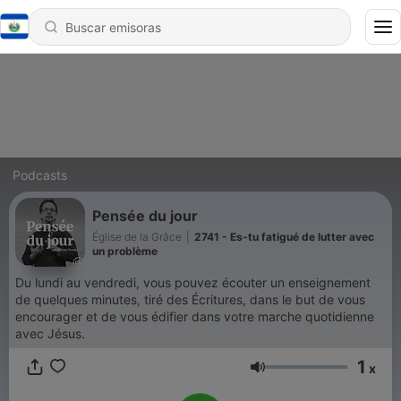
Podcasts
Pensée du jour
Église de la Grâce
|
2741 - Es-tu fatigué de lutter avec
un problème
Du lundi au vendredi, vous pouvez écouter un enseignement
de quelques minutes, tiré des Écritures, dans le but de vous
encourager et de vous édifier dans votre marche quotidienne
avec Jésus.
1
x
Volumen