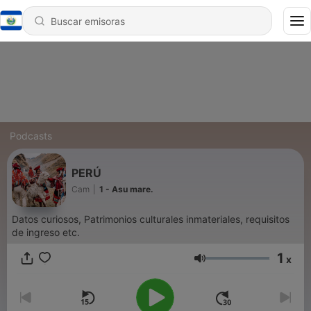
Podcasts
PERÚ
Cam
|
1 - Asu mare.
Datos curiosos, Patrimonios culturales inmateriales, requisitos
de ingreso etc.
1
x
Volumen