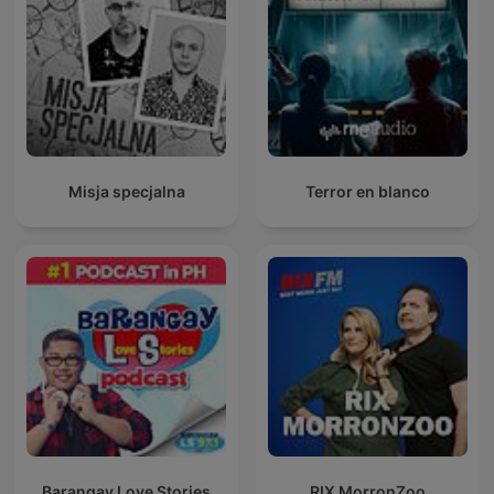
Misja specjalna
Terror en blanco
Barangay Love Stories
RIX MorronZoo