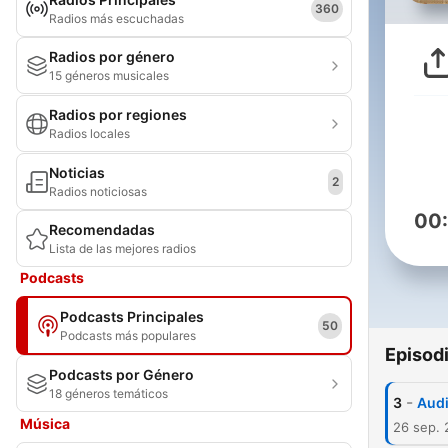
360
Radios más escuchadas
Radios por género
15 géneros musicales
Radios por regiones
Radios locales
Noticias
2
Radios noticiosas
00
Recomendadas
Lista de las mejores radios
Podcasts
Podcasts Principales
50
Podcasts más populares
Episod
Podcasts por Género
18 géneros temáticos
-
3
Audi
Música
26 sep.