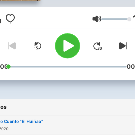
Volumen
:00
00
ios
o Cuento "El Huiñao"
 2020