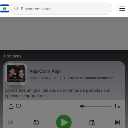
Podcasts
Pop Corn Pop
Julio, Karen y Kika
|
3 - Crítica a "Chicas Pesadas"
Somos tres amigos hablando de tramas de películas con
opiniones impopulares
1
x
Volumen