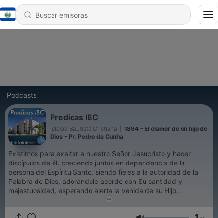
Podcasts
Predicas IBC
Iglesia Bautista Cristiana
|
1894 - El clamor de un hijo de
Dios - Pr. Pedro da Cunha
Existimos para exaltar a nuestro Señor Jesucristo y hacer
discípulos de él, creciendo juntos en dependencia de la
persona del Espíritu Santo, siendo fieles a la autoridad de la
Palabra de Dios, adorándole acorde con Su santidad y
majestuosidad, esperando alerta la venida de su Hijo
Jesucristo.
1