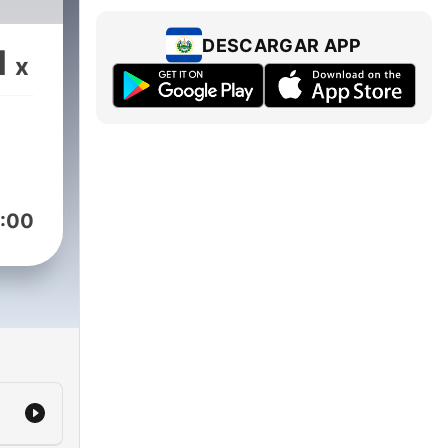
DESCARGAR APP
1
x
:00