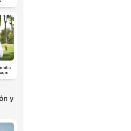
s
amilia
.com
ón y