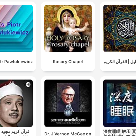
otr Pawlukiewicz
Rosary Chapel
يل | القرآن الكريم
قرآن كريم مجود
深度睡眠|解压|冥
Dr. J Vernon McGee on