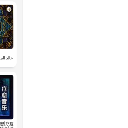
خالد الجل
想|疗愈