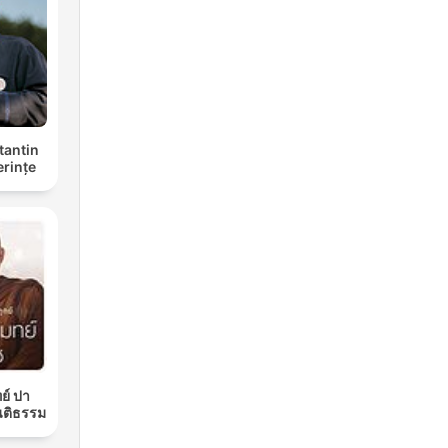
tantin
erințe
ย์ ปา
นติธรรม