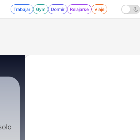
Trabajar
Gym
Dormir
Relajarse
Viaje
solo