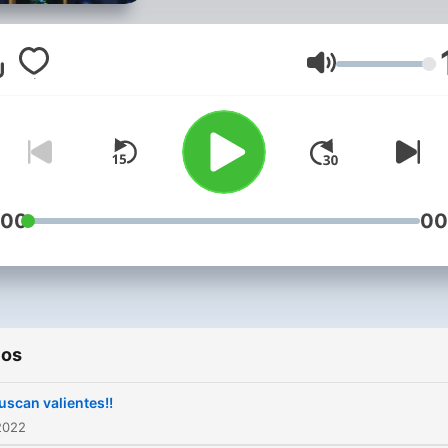
Volumen
:00
00
ios
uscan valientes!!
2022