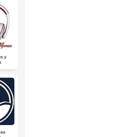
s y
s
nes