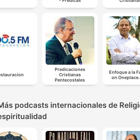
- Predicas
Cristiana
Predicaciones
Enfoque a la F
estauracion
Cristianas
on Oneplace
Pentecostales
Más podcasts internacionales de Religi
espiritualidad