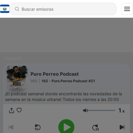
Podcasts
Puro Perreo Podcast
iNSi
|
162 - Puro Perreo Podcast #21
¡El podcast semanal donde encontrarás las novedades de la
semana en la música urbana! Todos los viernes a las 20:00
1
x
Volumen