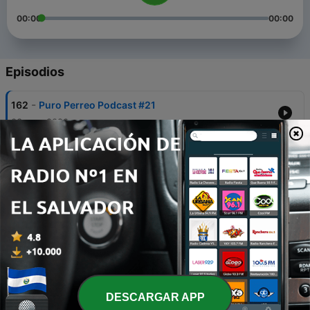
00:00
00:00
Episodios
-
162
Puro Perreo Podcast #21
03 sep. 2020
-
161
Puro Perreo Podcast #20
27 ago. 2020
-
160
Puro Perreo Podcast #19
20 ago. 2020
-
159
Puro Perreo Podcast #18
11 ago. 2020
-
158
Puro Perreo Podcast #17
DESCARGAR APP
30 jul. 2020