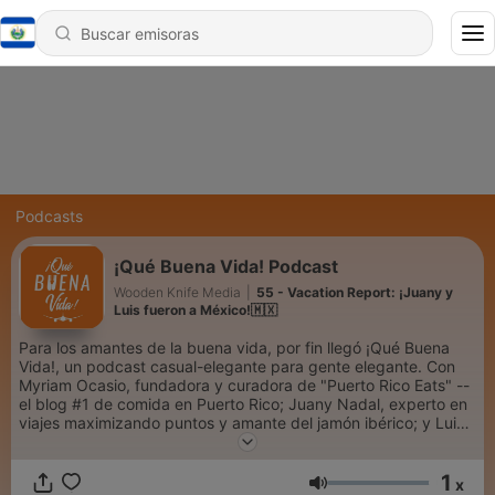
Podcasts
¡Qué Buena Vida! Podcast
Wooden Knife Media
|
55 - Vacation Report: ¡Juany y
Luis fueron a México!🇲🇽
Para los amantes de la buena vida, por fin llegó ¡Qué Buena
Vida!, un podcast casual-elegante para gente elegante. Con
Myriam Ocasio, fundadora y curadora de "Puerto Rico Eats" --
el blog #1 de comida en Puerto Rico; Juany Nadal, experto en
viajes maximizando puntos y amante del jamón ibérico; y Luis
S. Herrero, podcastero y aficionado a estirar el peso mientras
se pasa bien. En ¡Qué Buena Vida! hablamos de la escena de
1
restaurantes en Puerto Rico, como viajar estilo realeza sin
x
Volumen