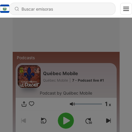
Podcasts
Québec Mobile
Québec Mobile
|
7 - Podcast live #1
Podcast by Québec Mobile
1
x
Volumen