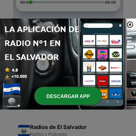
00:00
00:00
Episodios
-
7
Podcast live #1
21 dic. 2020
-
6
Épisode 6
18 dic. 2020
-
5
Épisode 5
19 sep. 2020
DESCARGAR APP
Radios de El Salvador
Radios y Podcasts