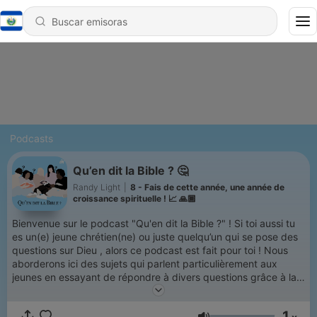
Podcasts
Qu’en dit la Bible ? 🤔
Randy Light
|
8 - Fais de cette année, une année de
croissance spirituelle ! 📈 🙏🏾
Bienvenue sur le podcast "Qu'en dit la Bible ?" ! Si toi aussi tu
es un(e) jeune chrétien(ne) ou juste quelqu’un qui se pose des
questions sur Dieu , alors ce podcast est fait pour toi ! Nous
aborderons ici des sujets qui parlent particulièrement aux
jeunes en essayant de répondre à divers questions grâce à la
Bible. ✝️ « Dieu vous a fait différent. Ne gâchez pas ça en
essayant d'être comme tout le monde. » ✨ Pour aller plus loin
1