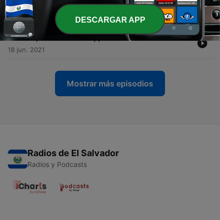
vraie) ! 🔑🏆
26 nov. 2021
DESCARGAR APP
-
3
Joseph ou comment apprendre à PARDONNER ? ❤️
18 jun. 2021
Mostrar más episodios
Radios de El Salvador
Radios y Podcasts