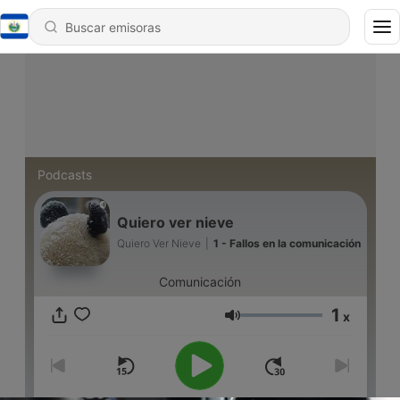
Podcasts
Quiero ver nieve
Quiero Ver Nieve
|
1 - Fallos en la comunicación
Comunicación
1
x
Volumen