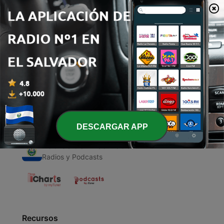
00:00
00:00
Episodios
-
1
Fallos en la comunicación
11 abr. 2020
DESCARGAR APP
Radios de El Salvador
Radios y Podcasts
Recursos