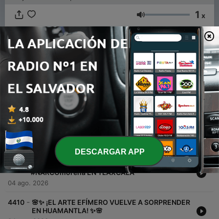
1
x
Volumen
00:00
00:00
Episodios
-
4412
EL HALCONCITO QUE CAMBIÓ EL ASFALTO...
POR EL ESCRITORIO 🦅
05 ago. 2026
DESCARGAR APP
-
4411
ADÁN AUGUSTO VIENE A RESPALDAR A
#NARCOmorena EN TLAXCALA**
04 ago. 2026
-
4410
🌸✨ ¡EL ARTE EFÍMERO VUELVE A SORPRENDER
EN HUAMANTLA! ✨🌸