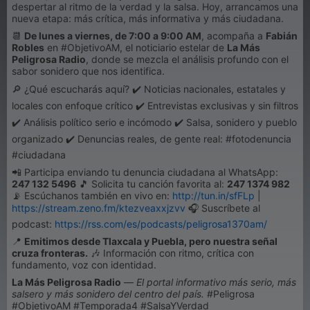
despertar al ritmo de la verdad y la salsa. Hoy, arrancamos una
nueva etapa: más crítica, más informativa y más ciudadana.
📆
De lunes a viernes, de 7:00 a 9:00 AM
, acompaña a
Fabián
Robles
en #ObjetivoAM, el noticiario estelar de
La Más
Peligrosa Radio
, donde se mezcla el análisis profundo con el
sabor sonidero que nos identifica.
🔎 ¿Qué escucharás aquí? ✔️ Noticias nacionales, estatales y
locales con enfoque crítico ✔️ Entrevistas exclusivas y sin filtros
✔️ Análisis político serio e incómodo ✔️ Salsa, sonidero y pueblo
organizado ✔️ Denuncias reales, de gente real: #fotodenuncia
#ciudadana
📲 Participa enviando tu denuncia ciudadana al WhatsApp:
247 132 5496
🎵 Solicita tu canción favorita al:
247 1374 982
📡 Escúchanos también en vivo en:
http://tun.in/sfFLp
|
https://stream.zeno.fm/ktezveaxxjzvv
🎧 Suscríbete al
podcast:
https://rss.com/es/podcasts/peligrosa1370am/
📍
Emitimos desde Tlaxcala y Puebla, pero nuestra señal
cruza fronteras.
🎶 Información con ritmo, crítica con
fundamento, voz con identidad.
La Más Peligrosa Radio
—
El portal informativo más serio, más
salsero y más sonidero del centro del país.
#Peligrosa
#ObjetivoAM #Temporada4 #SalsaYVerdad