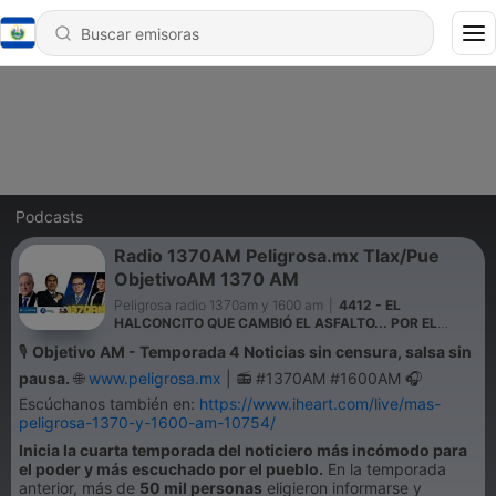
Podcasts
Radio 1370AM Peligrosa.mx Tlax/Pue
ObjetivoAM 1370 AM
Peligrosa radio 1370am y 1600 am
|
4412 - EL
HALCONCITO QUE CAMBIÓ EL ASFALTO... POR EL
ESCRITORIO 🦅
🎙️
Objetivo AM - Temporada 4
Noticias sin censura, salsa sin
pausa.
🌐
www.peligrosa.mx
| 📻 #1370AM #1600AM 🎧
Escúchanos también en:
https://www.iheart.com/live/mas-
peligrosa-1370-y-1600-am-10754/
Inicia la cuarta temporada del noticiero más incómodo para
el poder y más escuchado por el pueblo.
En la temporada
anterior, más de
50 mil personas
eligieron informarse y