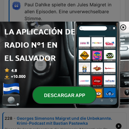
Paul Dahlke spielte den Jules Maigret in
allen Episoden. Eine unverwechselbare
Stimme.
01:00:09 · Der Sprecher würdigt die
schauspielerische Leistung von Paul Dahlke in
der Maigret-Serie.
Genau, unsere gepfiffene Kein Mucks
Schlussmusik ist die Instrumentalversion
von Michael Jaris Lied Ausgerechnet Du.
01:20:34 · Der Sprecher enthüllt die Herkunft der
Schlussmelodie des Podcasts.
DESCARGAR APP
Episodios
-
228
Georges Simenons Maigret und die Unbekannte.
Krimi-Podcast mit Bastian Pastewka