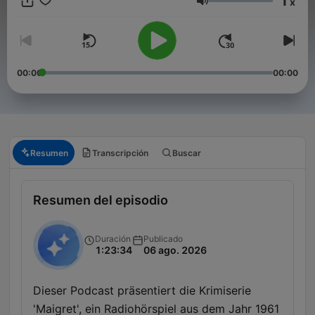
1
x
einer Leiche am Telefon – und immer wieder die Frage: Wer ist
Volumen
der Täter? Hörspiele in voller Länge präsentiert von Bastian
Pastewka, dazu Bonusinfos, Biografisches und Nonsens.
Donnerstags zuerst in ARD Sounds: https://1.ard.de/keinmucks
00:00
00:00
Resumen
Transcripción
Buscar
Resumen del episodio
Duración
Publicado
1:23:34
06 ago. 2026
Dieser Podcast präsentiert die Krimiserie
'Maigret', ein Radiohörspiel aus dem Jahr 1961