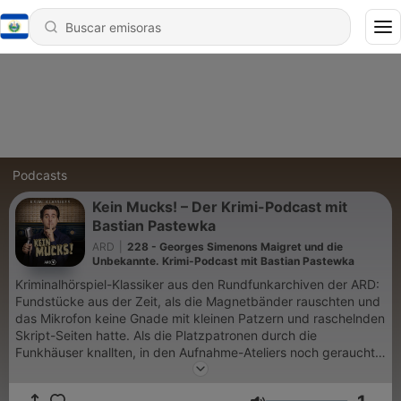
Podcasts
Kein Mucks! – Der Krimi-Podcast mit
Bastian Pastewka
ARD
|
228 - Georges Simenons Maigret und die
Unbekannte. Krimi-Podcast mit Bastian Pastewka
Kriminalhörspiel-Klassiker aus den Rundfunkarchiven der ARD:
Fundstücke aus der Zeit, als die Magnetbänder rauschten und
das Mikrofon keine Gnade mit kleinen Patzern und raschelnden
Skript-Seiten hatte. Als die Platzpatronen durch die
Funkhäuser knallten, in den Aufnahme-Ateliers noch geraucht
wurde und der Whisky bereitstand, um die Stimme zu ölen.
Verräterische Erdspuren, gestohlene Skalpelle, die Stimme