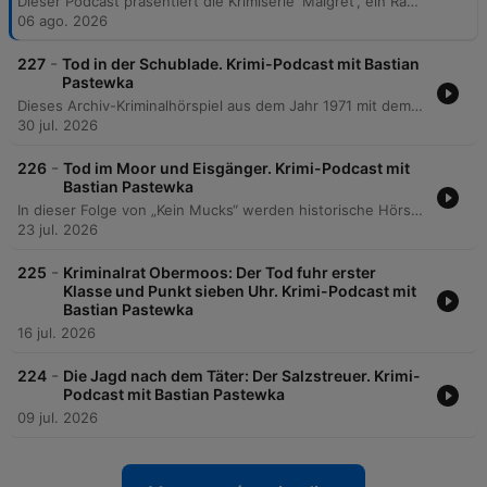
Dieser Podcast präsentiert die Krimiserie 'Maigret', ein Radiohörspiel aus dem Jahr 1961 basierend auf den Romanen von Georges Simenon. Im Fokus steht das erste Hörspiel 'Maigret und die Unbekannte', in dem die Ermittlungen rund um die Leiche eines jungen Mädchens am Place Vendôme sowie die Suche nach Spuren wie einem alten Foto und Zeugenaussagen thematisiert werden. Zusätzlich beleuchtet die Episode das filmische und hörspieltechnische Erbe der beteiligten Schauspieler, darunter Paul Dahlke, Ulrich Beiger und Lina Carstens. Die Folge schließt mit einem Rückblick auf die Maigret-Produktionen sowie musikalischen Verbindungen zum ZDF-Krimi 'Der Kommissar'.
06 ago. 2026
-
227
Tod in der Schublade. Krimi-Podcast mit Bastian
Pastewka
Dieses Archiv-Kriminalhörspiel aus dem Jahr 1971 mit dem Titel 'Tod in der Schublade' behandelt den Fall von Mr. Onslow, der behauptet, einen Einbrecher erschossen zu haben. Die Ermittlungen von Inspektor Haskell und Sergeant Figgins decken jedoch eine Inszenierung auf, die schließlich zur Enthüllung einer Erpressung durch Mrs. Onslow führt. Die Episode beleuchtet zudem die Hintergründe des Falls, einschließlich der Entdeckung verbrannter Beweise und der Identifizierung des wahren Täters. Abschließend widmet sich der Podcast den Karrieren der legendären Schauspieler Günther Ungeheuer und Peter Fitz sowie deren prägenden Rollen in klassischen deutschen Hörspielkrimis.
30 jul. 2026
-
226
Tod im Moor und Eisgänger. Krimi-Podcast mit
Bastian Pastewka
In dieser Folge von „Kein Mucks“ werden historische Hörspielschätze aus dem DDR-Archiv präsentiert. Im Mittelpunkt steht das Kriminalhörspiel „Tod im Moor“, in dem die Untersuchung einer alten Moorleiche zu illegalen Schwarzmarktgeschäften und persönlichen Verstrickungen führt, sowie der Krimi „Eisgänger“, der einen Brand in einer Werft an der Ostsee und die damit verbundenen familiären Konflikte thematisiert. Zusätzlich bietet die Episode tiefe Einblicke in die Geschichte des DDR-Krimis. Es wird die Entstehung der Radioserie „Tatbestand“ sowie des Fernsehklassikers „Polizeiruf 110“ beleuchtet und die beeindruckende Karriere des Schauspielers Jürgen Frohrieb nachgezeichnet.
23 jul. 2026
-
225
Kriminalrat Obermoos: Der Tod fuhr erster
Klasse und Punkt sieben Uhr. Krimi-Podcast mit
Bastian Pastewka
16 jul. 2026
-
224
Die Jagd nach dem Täter: Der Salzstreuer. Krimi-
Podcast mit Bastian Pastewka
09 jul. 2026