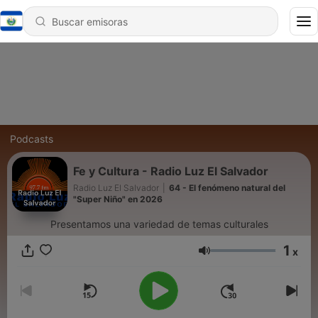
Podcasts
Fe y Cultura - Radio Luz El Salvador
Radio Luz El Salvador
|
64 - El fenómeno natural del
"Super Niño" en 2026
Presentamos una variedad de temas culturales
1
x
Volumen