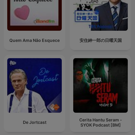
Quem Ama Não Esquece
安住紳一郎の日曜天国
Cerita Hantu Seram -
De Jortcast
SYOK Podcast [BM]