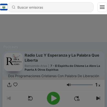
Podcasts
Radio Luz Y Esperanza y La Palabra Que
Liberta
Bienvenido Arias
|
7 - El Espíritu de Chisme Le Abre La
Puerta A Otros Espíritus
Dos Programaciones Cristianas Con Palabra De Liberación
1
x
Volumen