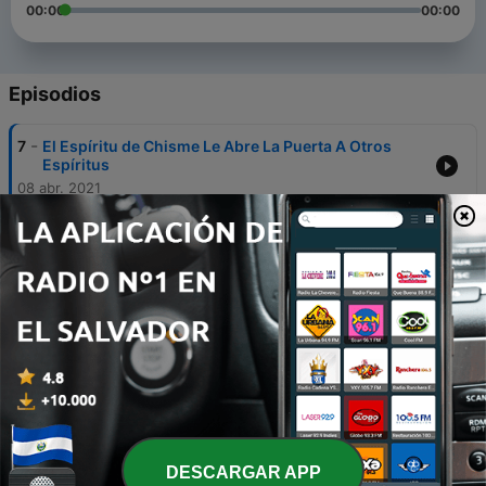
00:00
00:00
Episodios
-
7
El Espíritu de Chisme Le Abre La Puerta A Otros
Espíritus
08 abr. 2021
-
6
Perdonar Para Ser Perdonado
07 abr. 2021
-
5
El Tiempo De Los Gentiles
06 abr. 2021
-
4
El Cumplimiento De Una Promesa Se Aproxima
05 abr. 2021
-
3
Consecuencia Desencadenada Por Una
Desobediencia
DESCARGAR APP
04 abr. 2021