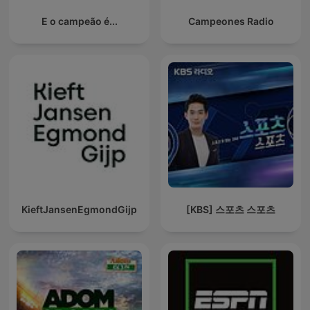
E o campeão é...
Campeones Radio
KieftJansenEgmondGijp
[KBS] 스포츠 스포츠