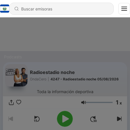
Podcasts
Radioestadio noche
OndaCero
|
4247 - Radioestadio noche 05/08/2026
Toda la información deportiva
1
x
Volumen