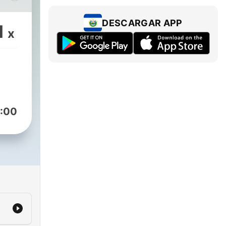
 y de
DESCARGAR APP
1
x
:00