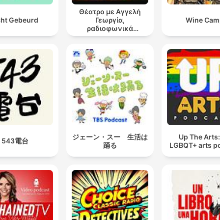
Θέατρο με Αγγελή
ht Gebeurd
Γεωργία,
Wine Cam
ραδιοφωνικά
θεατρικά έργα
ジェーン・スー 生活は
Up The Arts
543電台
踊る
LGBQT+ arts p