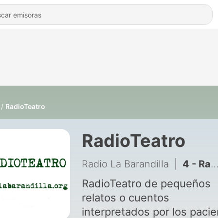
RadioTeatro
RadioTeatro
Radio La Barandilla
|
4 - RadioTeatro- El árbol que no servía para nada
RadioTeatro de pequeños
relatos o cuentos
interpretados por los pacientes