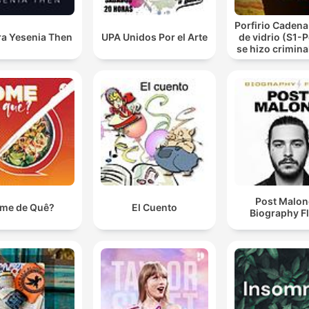
Porfirio Cadena 
ra Yesenia Then
UPA Unidos Por el Arte
de vidrio (S1-
se hizo criminal
de vidrio.
Post Malon
me de Quê?
El Cuento
Biography F