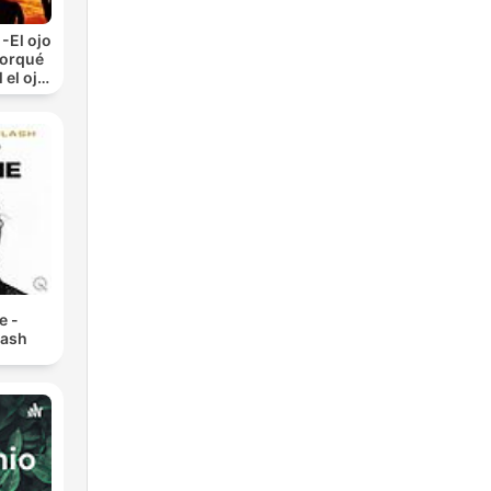
-El ojo
Porqué
 el ojo
)
e -
lash