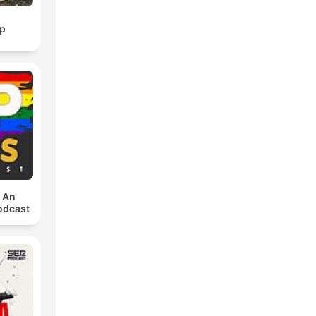
p
: An
odcast