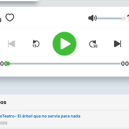
del Hospital de día Lajman
Radio La Barandilla.
www.labarandilla.org
Volumen
:00
00
ios
oTeatro- El árbol que no servía para nada
2020