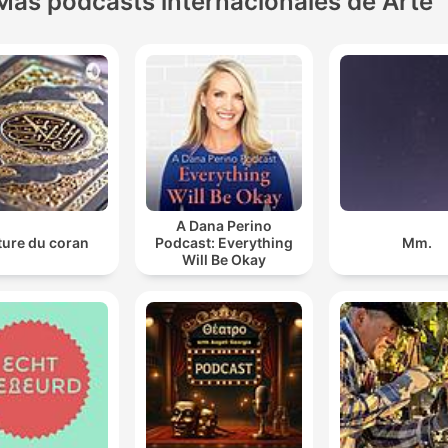
Más podcasts internacionales de Arte
A Dana Perino
ture du coran
Podcast: Everything
Mm.
Will Be Okay