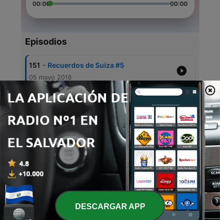
00:00
00:00
Episodios
-
151
Recuerdos de Suiza #5
05 mayo 2018
-
150
Recuerdos de Suiza #4
28 abr. 2018
-
149
Recuerdos de Suiza #3
21 abr. 2018
-
148
Recuerdos de Suiza #2
14 abr. 2018
-
147
Recuerdos de Suiza #1
07 abr. 2018
DESCARGAR APP