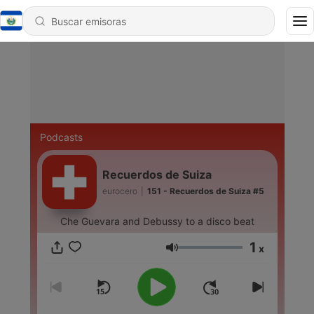
Podcasts
Recuerdos de Suiza
eurocero
|
151 - Recuerdos de Suiza #5
Che Guevara and Debussy to a disco beat
1
x
Volumen