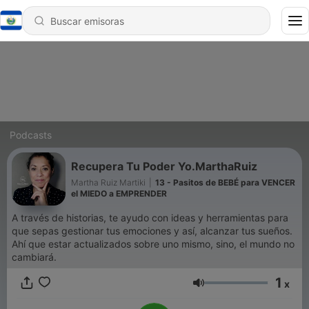
Podcasts
Recupera Tu Poder Yo.MarthaRuiz
Martha Ruiz Martiki
|
13 - Pasitos de BEBÉ para VENCER
el MIEDO a EMPRENDER
A través de historias, te ayudo con ideas y herramientas para
que sepas gestionar tus emociones y así, alcanzar tus sueños.
Ahí que estar actualizados sobre uno mismo, sino, el mundo no
cambiará.
1
x
Volumen