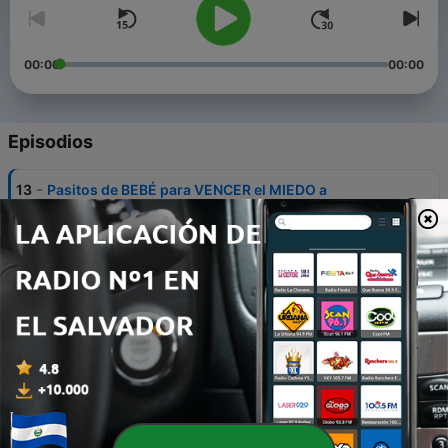
00:00
00:00
Episodios
-
13
Pasitos de BEBÉ para VENCER el MIEDO a
EMPRENDER
27 dic. 2022
-
12
El miedo en las relaciones de pareja
24 dic. 2022
-
11
Decir NO, es saber PONER LÍMITES
11 dic. 2022
-
10
Cómo USAR el ENOJO a TU FAVOR
16 jul. 2021