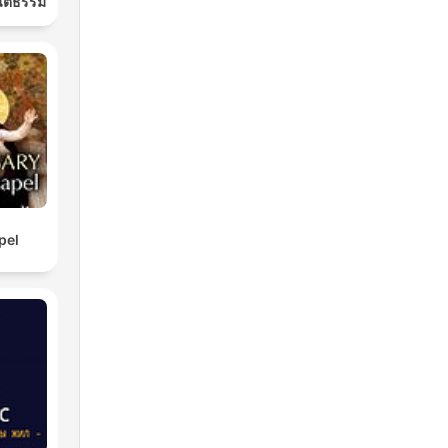
นติธรรม
pel