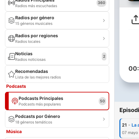
360
Radios más escuchadas
Radios por género
15 géneros musicales
Radios por regiones
Radios locales
Noticias
2
Radios noticiosas
00
Recomendadas
Lista de las mejores radios
Podcasts
Podcasts Principales
50
Podcasts más populares
Episod
Podcasts por Género
18 géneros temáticos
-
21
La 
Música
07 mayo