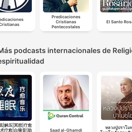
Predicaciones
edicaciones
Cristianas
El Santo Ros
Cristianas
Pentecostales
Más podcasts internacionales de Religi
espiritualidad
眠|解压|冥想|疗愈
หลวงปู่ปราโมท
艺术疗愈|白噪音|助
Saad al-Ghamdi