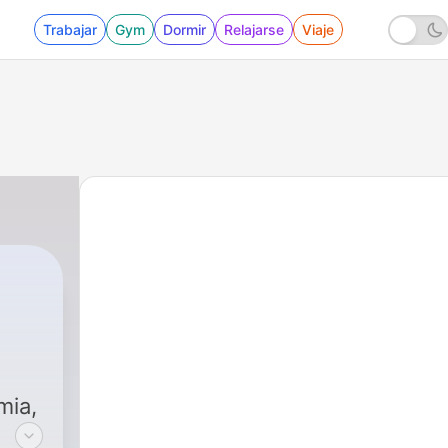
Trabajar
Gym
Dormir
Relajarse
Viaje
mia,