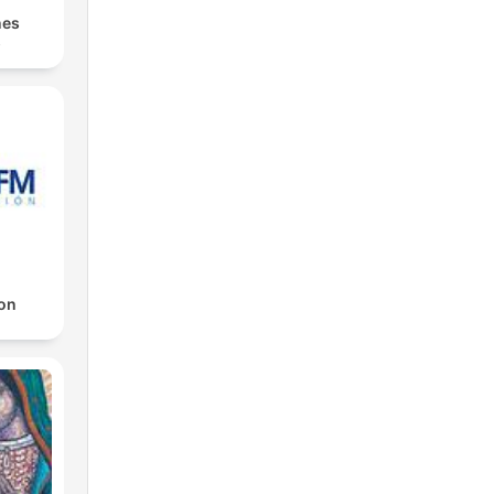
nes
s
on