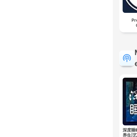
Pr
深度睡
养生|