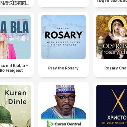
โมชฺโช วัดสวนสั
|轻音乐|苏阳阳频
道
ss mit Blabla –
Pray the Rosary
Rosary Cha
llo Freigeist