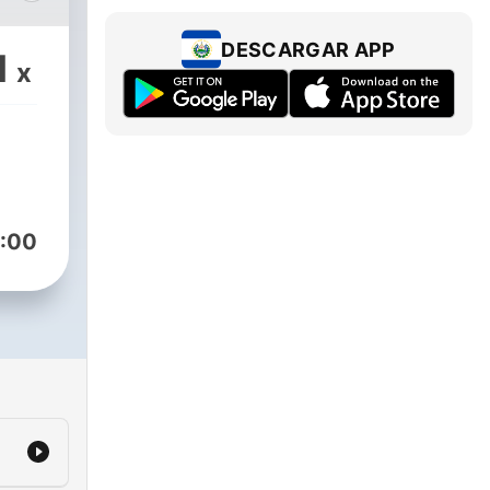
ser
DESCARGAR APP
1
x
os
es
:00
as
es,