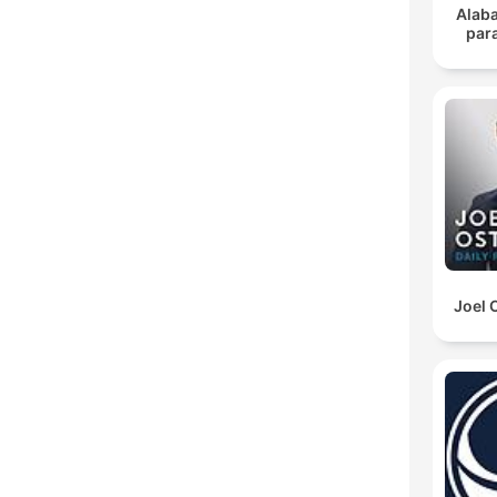
Alab
para
Joel 