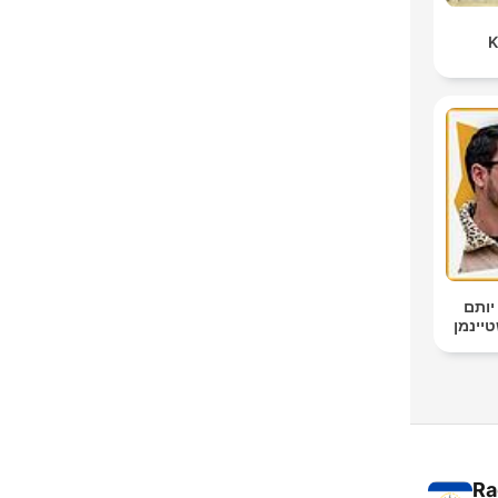
K
יותם
Ra