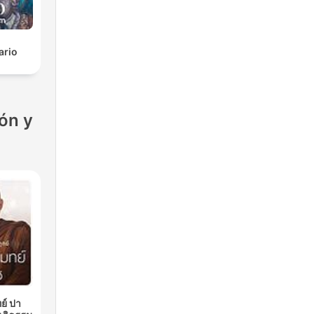
ario
ón y
ย์ ปา