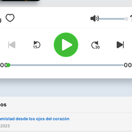
situaciones difíciles y
dolorosas, también puede 
una oportunidad para
Volumen
reencontrarnos con nosotr
mismos, con nuestros ser
queridos y con Dios. No
estamos solos, pues
pertenecemos a una
:00
00
maravillosa comunidad
Benedictina, en la que
podemos compartir nuestr
experiencias y ayudarnos
ios
mutuamente. Este espacio 
por tanto, para tí.
amistad desde los ojos del corazón
 2023